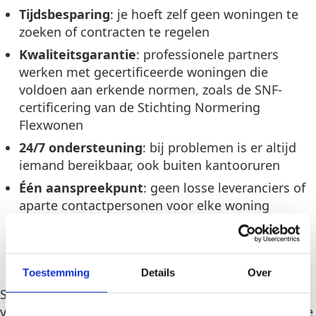
Tijdsbesparing
: je hoeft zelf geen woningen te
zoeken of contracten te regelen
Kwaliteitsgarantie
: professionele partners
werken met gecertificeerde woningen die
voldoen aan erkende normen, zoals de SNF-
certificering van de Stichting Normering
Flexwonen
24/7 ondersteuning
: bij problemen is er altijd
iemand bereikbaar, ook buiten kantooruren
Één aanspreekpunt
: geen losse leveranciers of
aparte contactpersonen voor elke woning
Compliance
: gecertificeerde woningen voldoen
aan wettelijke eisen voor brandveiligheid,
ruimtenormen en hygiëne
Toestemming
Details
Over
SNF-gecertificeerde woningen moeten bijvoorbeeld
voldoen aan strenge eisen op het gebied van ruimte