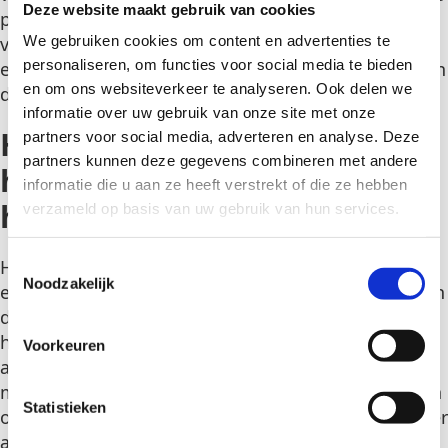
Deze website maakt gebruik van cookies
per bewoner, brandveiligheid en sanitaire
voorzieningen. Een betrouwbare partner zorgt
We gebruiken cookies om content en advertenties te
personaliseren, om functies voor social media te bieden
ervoor dat al jouw medewerkers in woningen wonen
en om ons websiteverkeer te analyseren. Ook delen we
die aan deze normen voldoen.
informatie over uw gebruik van onze site met onze
Hoe verschilt all-in
partners voor social media, adverteren en analyse. Deze
partners kunnen deze gegevens combineren met andere
huisvesting van een gewone
informatie die u aan ze heeft verstrekt of die ze hebben
huurwoning?
verzameld op basis van uw gebruik van hun services.
T
Het verschil tussen all-in personeelshuisvesting en
Noodzakelijk
o
een reguliere huurwoning is groter dan je misschien
e
denkt. Bij een gewone huurwoning ben je als
s
huurder verantwoordelijk voor vrijwel alles: het
Voorkeuren
t
afsluiten van nutscontracten, het aanschaffen van
e
meubels, het regelen van internet en het melden en
m
Statistieken
oplossen van problemen. Dat kost tijd en geld, zeker
m
als het om tijdelijk verblijf gaat.