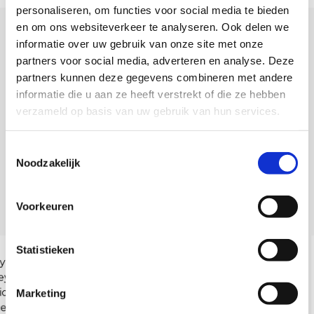
personaliseren, om functies voor social media te bieden
en om ons websiteverkeer te analyseren. Ook delen we
informatie over uw gebruik van onze site met onze
partners voor social media, adverteren en analyse. Deze
partners kunnen deze gegevens combineren met andere
informatie die u aan ze heeft verstrekt of die ze hebben
Wat klanten over ons zeggen
verzameld op basis van uw gebruik van hun services.
Lees de ervaringen van onze klanten en ontdek
T
Noodzakelijk
waarom wij hun eerste keuze zijn voor
o
huisvesting.
e
s
Voorkeuren
t
e
m
Statistieken
From the very beginning, the fully
m
furnished accommodations have made
i
Marketing
the transition for our team smooth and
n
hassle-free. Everything needed for