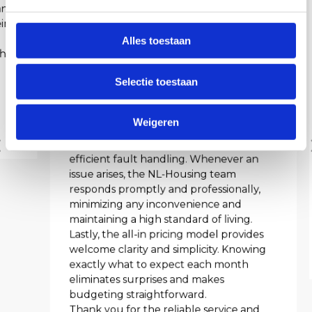
g
comfortable daily living is thoughtfully
s
provided, allowing us to focus on our
s
Alles toestaan
work without additional concerns.
e
The housing itself is comfortable and
l
well-maintained, offering a pleasant
Selectie toestaan
e
environment that truly feels like a home
away from home. This has been a key
c
factor in ensuring the well-being and
t
Weigeren
satisfaction of our employees. We also
i
greatly appreciate the quick service and
e
efficient fault handling. Whenever an
issue arises, the NL-Housing team
responds promptly and professionally,
minimizing any inconvenience and
maintaining a high standard of living.
Lastly, the all-in pricing model provides
welcome clarity and simplicity. Knowing
exactly what to expect each month
eliminates surprises and makes
budgeting straightforward.