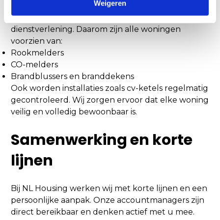
t
Weigeren
i
Veiligheid is een belangrijk onderdeel van onze
e
dienstverlening. Daarom zijn alle woningen
voorzien van:
Rookmelders
CO-melders
Brandblussers en branddekens
Ook worden installaties zoals cv-ketels regelmatig
gecontroleerd. Wij zorgen ervoor dat elke woning
veilig en volledig bewoonbaar is.
Samenwerking en korte
lijnen
Bij NL Housing werken wij met korte lijnen en een
persoonlijke aanpak. Onze accountmanagers zijn
direct bereikbaar en denken actief met u mee.