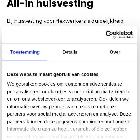
All-in huisvesting
Bij huisvesting voor flexwerkers is duidelijkheid
belangrijk. Daarom werken wij met all-in prijzen.
Dit betekent dat alles inbegrepen is:
Gas, water en licht
Internet
Toestemming
Details
Over
Meubilering
Onderhoud en service
Afvalverwerking
Deze website maakt gebruik van cookies
U ontvangt geen onverwachte kosten of
We gebruiken cookies om content en advertenties te
naheffingen. Alles is vooraf duidelijk geregeld.
personaliseren, om functies voor social media te bieden
en om ons websiteverkeer te analyseren. Ook delen we
Onderhoud en 24/7
informatie over uw gebruik van onze site met onze
partners voor social media, adverteren en analyse. Deze
service
partners kunnen deze gegevens combineren met andere
informatie die u aan ze heeft verstrekt of die ze hebben
verzameld op basis van uw gebruik van hun services.
Wij zorgen ervoor dat alle woningen in optimale