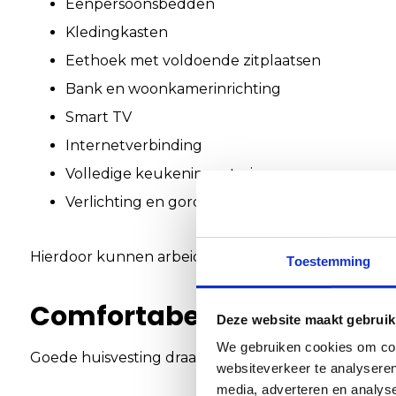
Eenpersoonsbedden
Kledingkasten
Eethoek met voldoende zitplaatsen
Bank en woonkamerinrichting
Smart TV
Internetverbinding
Volledige keukeninventaris
Verlichting en gordijnen
Hierdoor kunnen arbeidsmigranten direct comforta
Toestemming
Comfortabele huisvesting 
Deze website maakt gebruik
We gebruiken cookies om cont
Goede huisvesting draagt bij aan tevreden medewerk
websiteverkeer te analyseren
media, adverteren en analys