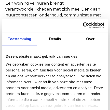
Een woning verhuren brengt
verantwoordelijkheden met zich mee. Denk aan
huurcontracten, onderhoud, communicatie met
huurders en juridische verplichtingen. Veel
verhuurders vinden het prettig om deze zaken
uit te besteden.
Toestemming
Details
Over
NL-Housing ondersteunt onder andere bij:
Het opstellen van huurcontracten
Deze website maakt gebruik van cookies
We gebruiken cookies om content en advertenties te
Screening van huurders
personaliseren, om functies voor social media te bieden
en om ons websiteverkeer te analyseren. Ook delen we
Contact met bewoners
informatie over uw gebruik van onze site met onze
Coördinatie van onderhoud
partners voor social media, adverteren en analyse. Deze
partners kunnen deze gegevens combineren met andere
Juridische begeleiding
informatie die u aan ze heeft verstrekt of die ze hebben
verzameld op basis van uw gebruik van hun services.
Controle op huurbetalingen